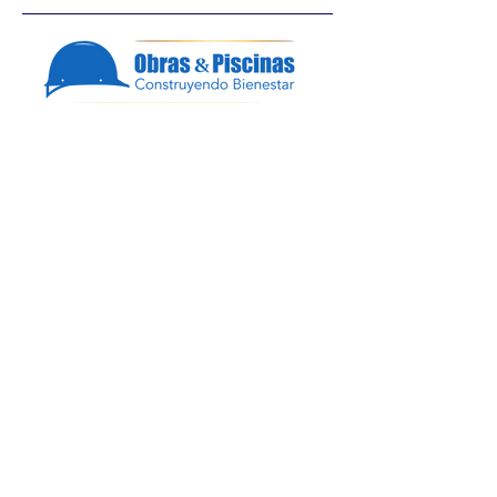
Oficina
Dirección
Cl 30B #65 f 124, Medellín, Colombia
Teléfono
+57 324 5168412
Redes Sociales
Contáctanos
Para alguna duda o pregunta por favor
Contáctanos a